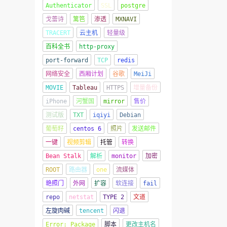
Authenticator
SSL
postgre
戈蕾诗
篱笆
渗透
MXNAVI
TRACERT
云主机
轻量级
百科全书
http-proxy
port-forward
TCP
redis
网络安全
西厢计划
谷歌
MeiJi
MOVIE
Tableau
HTTPS
增量备份
iPhone
河蟹国
mirror
售价
测试版
TXT
iqiyi
Debian
葡萄籽
centos 6
照片
发送邮件
一键
视频剪辑
托管
转换
Bean Stalk
解析
monitor
加密
ROOT
路由器
one
流媒体
艳照门
外网
扩容
软连接
fail
repo
netstat
TYPE 2
文道
左旋肉碱
tencent
闪退
Error: Package
脚本
更改主机名