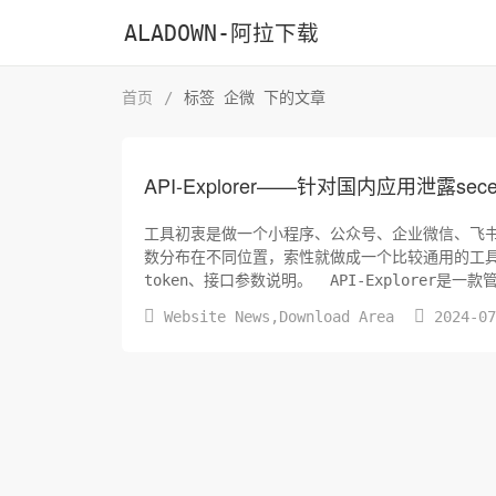
ALADOWN-阿拉下载
首页
/
标签 企微 下的文章
API-Explorer——针对国内应用泄露se
工具初衷是做一个小程序、公众号、企业微信、飞书
数分布在不同位置，索性就做成一个比较通用的工具了。
token、接口参数说明。 ​ API-Explorer是一款管理api接口的工具，可提前配置好接口，直接调用即可；可定义数据包任何位
置内容，使用起来相...


Website News
,
Download Area
2024-0