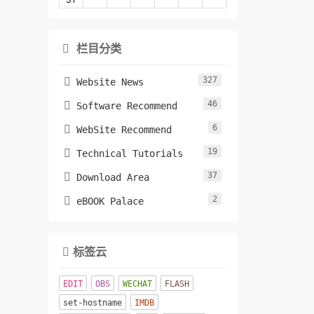
栏目分类

327

Website News
46

Software Recommend
6

WebSite Recommend
19

Technical Tutorials
37

Download Area
2

eBOOK Palace
标签云

EDIT
OBS
WECHAT
FLASH
set-hostname
IMDB