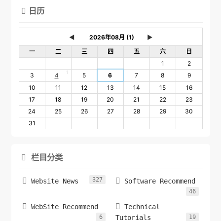
日历

◄
►
一
二
三
四
五
六
日
1
2
1
3
4
5
6
7
8
9
10
11
12
13
14
15
16
17
18
19
20
21
22
23
24
25
26
27
28
29
30
31
栏目分类

327


Website News
Software Recommend
46


WebSite Recommend
Technical
6
Tutorials
19