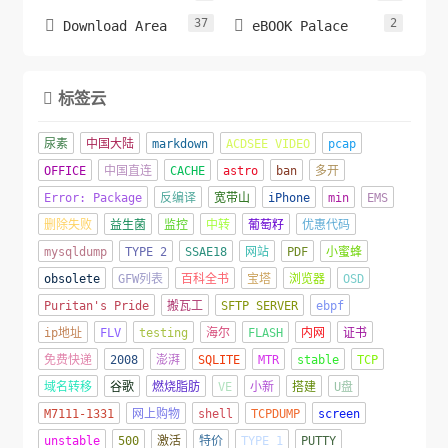
37
2


Download Area
eBOOK Palace
标签云

尿素
中国大陆
markdown
ACDSEE VIDEO
pcap
OFFICE
中国直连
CACHE
astro
ban
多开
Error: Package
反编译
宽带山
iPhone
min
EMS
删除失败
益生菌
监控
中转
葡萄籽
优惠代码
mysqldump
TYPE 2
SSAE18
网站
PDF
小蜜蜂
obsolete
GFW列表
百科全书
宝塔
浏览器
OSD
Puritan's Pride
搬瓦工
SFTP SERVER
ebpf
ip地址
FLV
testing
海尔
FLASH
内网
证书
免费快递
2008
澎湃
SQLITE
MTR
stable
TCP
域名转移
谷歌
燃烧脂肪
VE
小新
搭建
U盘
M7111-1331
网上购物
shell
TCPDUMP
screen
unstable
500
激活
特价
TYPE 1
PUTTY