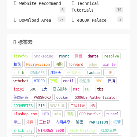


WebSite Recommend
Technical
6
Tutorials
19
37
2


Download Area
eBOOK Palace
标签云

firefox
Smokeping
rsync
网盘
dante
resolve
和谐
Macrovision
团购
forward
edge
win 10
z-lib
XMANGER
洋码头
高德地图
taobao
土匪
webchat
VIDEO
字魂
email
极速版
NPC
扫描
iqiyi
SOC
L大
官方脚本
mac
PDF
tbz
美国运费
PASSWORD
docker
GOOGLE Authenticator
CONVERTER
ZIP
婴幼儿童
二级目录
HR
alashop.com
MTR
min
海淘
CDPUserSvc
tunnel
甲虫
外网
工信部
内网共享
解密
PARTITION
托管
Z-Library
WINDOWS 2008
HEIF Utility
XLSX文件