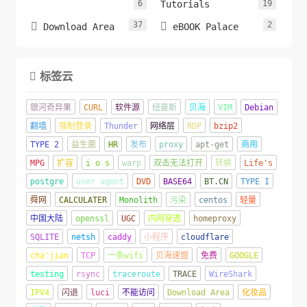
6
Tutorials
19
37
2


Download Area
eBOOK Palace
标签云

银河奇异果
CURL
软件源
纽曼斯
贝海
VIM
Debian
翻墙
强制登录
Thunder
网络层
RDP
bzip2
TYPE 2
益生菌
HR
发布
proxy
apt-get
商用
MPG
扩容
i o s
warp
双击无法打开
转换
Life's
postgre
user agent
DVD
BASE64
BT.CN
TYPE I
舜网
CALCULATER
Monolith
污染
centos
轻量
中国大陆
openssl
UGC
内网穿透
homeproxy
SQLITE
netsh
caddy
小程序
cloudflare
cha'jian
TCP
一条wifi
贝海速盟
免费
GOOGLE
testing
rsync
traceroute
TRACE
WireShark
IPV4
闪退
luci
不能访问
Download Area
化妆品