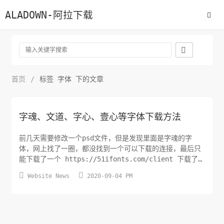
ALADOWN-阿拉下载

首页
/
标签 字体 下的文章
字魂、文道、字心、壹心等字体下载方法
前几天需要修改一个psd文件，但是发现里面是字魂的字
体，网上找了一圈，都没找到一个可以下载的连接，最后只
能下载了一个 https://51ifonts.com/client 下载了一
个客户端，安装完毕之后所有的字体还是可以下载的，只是


Website News
2020-09-04 PM
不会进入windows的fonts目录，想着既然字体被下载了，
肯定保存在某个目录下，在软件的安装目录下没有发现。按
照常理，一般软件的文件会放在user目录下，于...