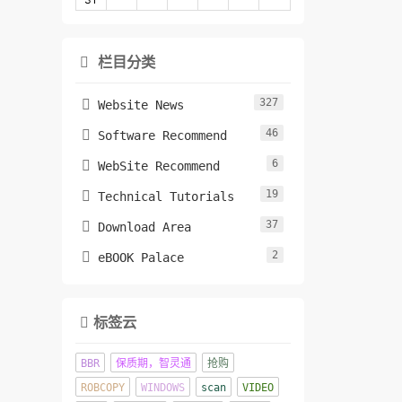
栏目分类

327

Website News
46

Software Recommend
6

WebSite Recommend
19

Technical Tutorials
37

Download Area
2

eBOOK Palace
标签云

BBR
保质期，智灵通
抢购
ROBCOPY
WINDOWS
scan
VIDEO