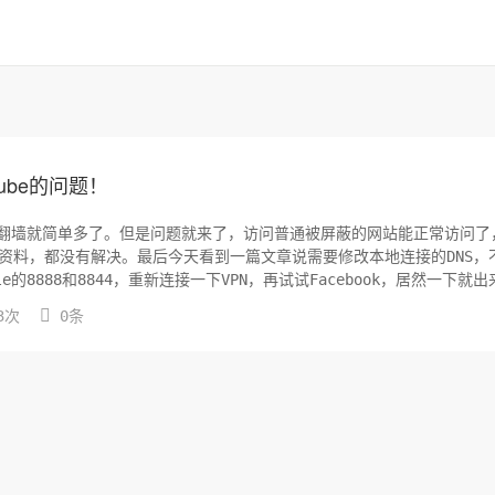
tube的问题！
这样翻墙就简单多了。但是问题就来了，访问普通被屏蔽的网站能正常访问了
搜了很多资料，都没有解决。最后今天看到一篇文章说需要修改本地连接的DNS，
8888和8844，重新连接一下VPN，再试试Facebook，居然一下就出

3次
0条