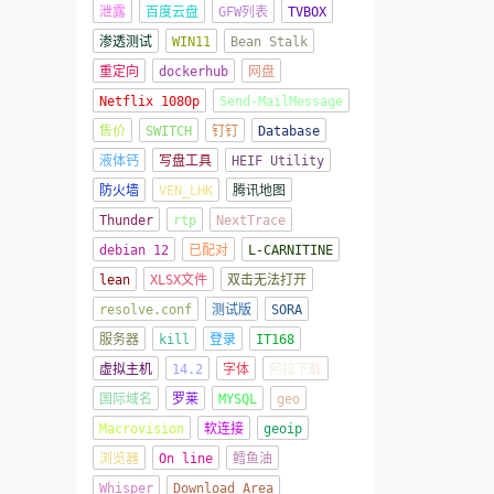
泄露
百度云盘
GFW列表
TVBOX
渗透测试
WIN11
Bean Stalk
重定向
dockerhub
网盘
Netflix 1080p
Send-MailMessage
售价
SWITCH
钉钉
Database
液体钙
写盘工具
HEIF Utility
防火墙
VEN_LHK
腾讯地图
Thunder
rtp
NextTrace
debian 12
已配对
L-CARNITINE
lean
XLSX文件
双击无法打开
resolve.conf
测试版
SORA
服务器
kill
登录
IT168
虚拟主机
14.2
字体
阿拉下载
国际域名
罗莱
MYSQL
geo
Macrovision
软连接
geoip
浏览器
On line
鳕鱼油
Whisper
Download Area