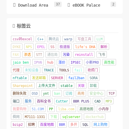
37
2


Download Area
eBOOK Palace
标签云

csv转excel
C++
腾讯云
warp
写盘工具
LLM
DYKE
NPS
EPEL
SS
极速版
life's DHA
解析
FAX
渗透
STT
通信局
污染
reinstall
飞书
jaio ben
IPV6
hub
涨价
IPSEC
小新PRO
高性能
代理
未知设备
TRACE
TOOLS
fail
艳照门
nftable
发送邮箱
SERVER
fail2ban
SORA
Sharepoint
上传大文件
stable
关联
卸载
删除失败
OSD
ymt
ban
订阅
商用
安全中心
TCP
端口
服务
百科全书
Cutter
BBR PLUS
CAD
MP3
我要购物
51.COM
PP
liba.com
高德地图
小内存
舜网
M7111-1331
下载
sqlserver
dockerhub
bzip2
招聘
百度地图
BBR
多开
SQL
网上购物