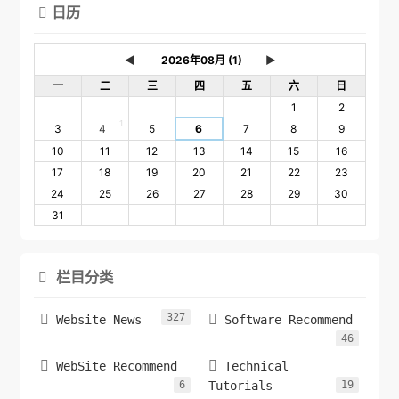
日历

◄
►
一
二
三
四
五
六
日
1
2
1
3
4
5
6
7
8
9
10
11
12
13
14
15
16
17
18
19
20
21
22
23
24
25
26
27
28
29
30
31
栏目分类

327


Website News
Software Recommend
46


WebSite Recommend
Technical
6
Tutorials
19