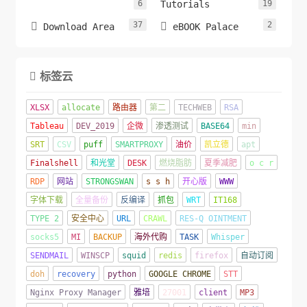
6
Tutorials
19
37
2


Download Area
eBOOK Palace
标签云

XLSX
allocate
路由器
第二
TECHWEB
RSA
Tableau
DEV_2019
企微
渗透测试
BASE64
min
SRT
CSV
puff
SMARTPROXY
油价
凯立德
apt
Finalshell
和光堂
DESK
燃烧脂肪
夏季减肥
o c r
RDP
网站
STRONGSWAN
s s h
开心版
WWW
字体下载
全量备份
反编译
抓包
WRT
IT168
TYPE 2
安全中心
URL
CRAWL
RES-Q OINTMENT
socks5
MI
BACKUP
海外代购
TASK
Whisper
SENDMAIL
WINSCP
squid
redis
firefox
自动订阅
doh
recovery
python
GOOGLE CHROME
STT
Nginx Proxy Manager
雅培
27001
client
MP3