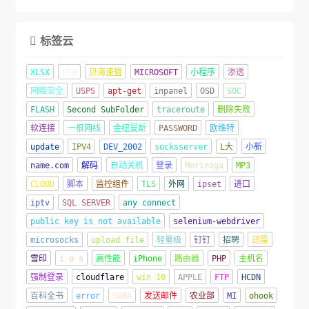
标签云

XLSX
UFW
贝海速盟
MICROSOFT
小程序
渗透
网络安全
USPS
apt-get
inpanel
OSD
SOC
FLASH
Second SubFolder
traceroute
删除失败
软连接
一根网线
金纽曼斯
PASSWORD
欧维特
update
IPV4
DEV_2002
socksserver
L大
小新
name.com
解码
自动关机
登录
Morinaga
MP3
CLOUD
脚本
监控组件
TLS
外网
ipset
进口
iptv
SQL SERVER
any connect
public key is not available
selenium-webdriver
microsocks
upload file
轻量级
钉钉
招聘
迅雷
雪印
i o s
高性能
iPhone
路由器
PHP
主机名
强制登录
cloudflare
win 10
APPLE
FTP
HCDN
百科全书
error
SORA
发送邮件
农业部
MI
ohook