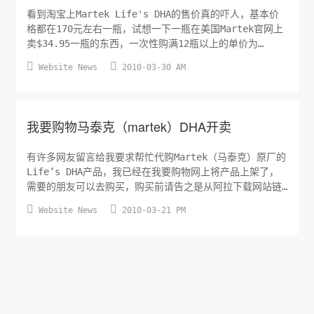
看到淘宝上Martek Life's DHA的售价真的吓人，基本价
格都在170元左右一瓶，试想一下一瓶在美国Martek官网上
卖$34.95一瓶的东西，一次性购满12瓶以上的单价为
$29.71，再减去现在有15%的优惠，按照12瓶来计算美国国


Website News
2010-03-30 AM
内的运费在$10，汇率按照6.85来计算这样折下来每瓶人民
币的价格是￥179.24元，问题是东西还在美国要运回中国，
美国人按照磅来计算，一般的运费是首磅...
我要购物马泰克（martek）DHA开卖
有许多网友留言给我要求帮忙代购Martek（马泰克）原厂的
Life’s DHA产品，我已经在我要购物网上将产品上架了，
需要的朋友可以去购买，购买前请告之是从阿拉下载网站链
接过来的，我会给优惠的。我要购物网址：


Website News
2010-03-21 PM
www.alashop.com