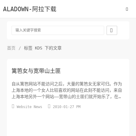
ALADOWN-阿拉下载

首页
/
标签 KDS 下的文章
篱笆女与宽带山土匪
自从篱笆网站不能访问之后，大量的篱笆女无家可归。作为
上海本地的一个女人比较喜欢的网站在此刻不能访问，来自
上海本地另外一个网站——宽带山的土匪们就开始乐了，在宽
带山写贴表示愿意收纳篱笆女来宽带山。这里再来说说宽带


Website News
2010-01-27 PM
山和土匪的起源：宽带山，源起于当初有一宽带上网用户，
ID为“胖土匪”，曾经声称要占山为王，于是“宽带上网版块”
的社区用户也自然被戏称为“土匪”，后来慢慢变成了英文TF
来作为土匪的简称，...