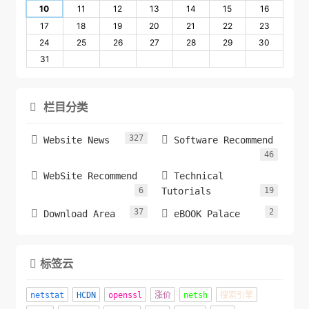
10
11
12
13
14
15
16
17
18
19
20
21
22
23
24
25
26
27
28
29
30
31
栏目分类

327


Website News
Software Recommend
46


WebSite Recommend
Technical
6
Tutorials
19
37
2


Download Area
eBOOK Palace
标签云

netstat
HCDN
openssl
涨价
netsh
搜索引擎