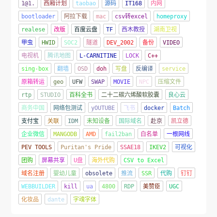
1@1.
西厢计划
taobao
源码
IT168
内网
bootloader
阿拉下载
mac
csv转excel
homeproxy
realese
改版
百度云盘
TF
西木教授
湖南卫视
甲虫
HWID
SOC2
隧道
DEV_2002
备份
VIDEO
电视机
腾讯地图
L-CARNITINE
LOCK
C++
sing-box
翻墙
OSD
doh
写盘
反编译
service
原箱转运
geo
UFW
SWAP
MOVIE
NPC
压缩文件
rtp
STUDIO
百科全书
二十二碳六烯酸软胶囊
良心云
商务中国
网络包测试
yOUTUBE
飞书
docker
Batch
支付宝
关联
IDM
未知设备
国际域名
赴京
凯立德
企业微信
MANGODB
AMD
fail2ban
白名单
一根网线
PEV TOOLS
Puritan's Pride
SSAE18
IKEV2
可视化
团购
屏幕共享
U盘
海外代购
CSV to Excel
域名注册
婴幼儿童
obsolete
推流
SSR
代购
钉钉
WEBBUILDER
kill
ua
4800
RDP
美赞臣
UGC
化妆品
dante
字魂字体