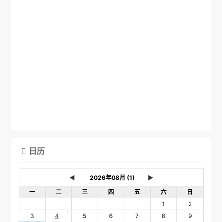
日历

◄
►
一
二
三
四
五
六
日
1
2
1
3
4
5
6
7
8
9