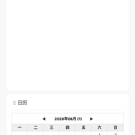
日历

◄
►
一
二
三
四
五
六
日
1
2