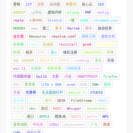
营销
ZIP
加密
启动盘
格蕾诗
良心云
SEO
WINSCP
ip地址
虚拟内存
alipay
PHP
realip
realm
小新PRO
Stretch
一键
4500
chromedriver
MEMORY
one
第二
发卡
Martek
脚本
自动任务
益生菌
Resource
resolve.conf
湖南卫视
虚拟主机
白名单
repo
极速版
reinstall
pcnd
strongsan
检测
假货
钉钉
壹心
域名注册
CONVERTER
字体
SQL SERVER
百科全书
视频号
credssp
重装
密度
win 11
纽曼斯
电影剪辑
内网穿透
systemd
代理服务器
build
北影
闪退
SMARTPROXY
firefox
55S
紫草膏
life's DHA
acme
DVD
SSH
音效
文道
优惠券
无法直接打开
debian 9
STUDIO
亚马逊
i o s
备份
DESK
FileStream
CNNIC
凯立德
xhs
测试
ROOT
Whisper
dockerhub
5355
进口
APPLE
鳕鱼油
ROUTE
astro
NPS
夏季减肥
中石化
SORA2
AnyConnect
扩容
商用
CURL
搜索引擎