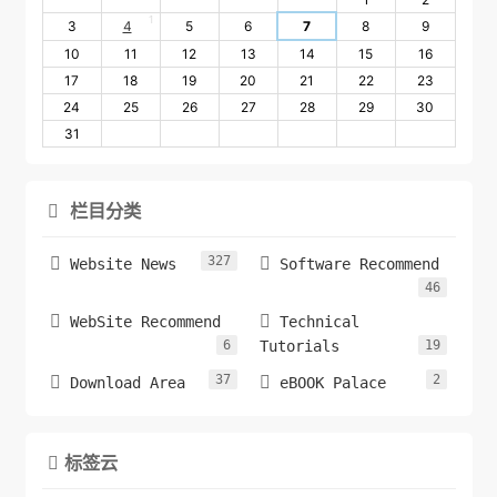
1
3
4
5
6
7
8
9
10
11
12
13
14
15
16
17
18
19
20
21
22
23
24
25
26
27
28
29
30
31
栏目分类

327


Website News
Software Recommend
46


WebSite Recommend
Technical
6
Tutorials
19
37
2


Download Area
eBOOK Palace
标签云
