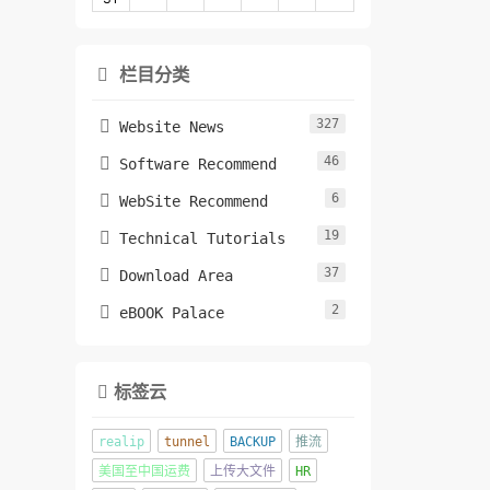
栏目分类

327

Website News
46

Software Recommend
6

WebSite Recommend
19

Technical Tutorials
37

Download Area
2

eBOOK Palace
标签云

realip
tunnel
BACKUP
推流
美国至中国运费
上传大文件
HR