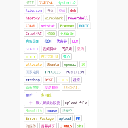
HEIF
字魂字体
Hysteria2
liba.com
写盘
RAW
doh
haproxy
WireShark
PowerShell
CRAWL
netstat
Proxmox
ROUTE
Crawl4AI
4500
不稳定版
真假鉴别
检测
优惠券
LLM
SEARCH
视频剪辑
闫凤娇
激活
o c r
自定义时间
壹心
allocate
Ubuntu
openai
10
国家电网
IPTABLES
PARTITION
credssp
DYKE
i o s
赴京
真假辨别
发送邮箱
SENDMAIL
更新
一条网线
二十二碳六烯酸软胶囊
upload file
Monolith
mouse
马泰克
Error: Package
upload
PR
流媒体
屏幕共享
ITUNES
xhs