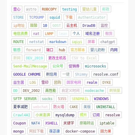
壹心
astro
ROBCOPY
testing
婴幼儿童
邮政
STORE
TCPDUMP
squid
下载
Authenticator
ip地址
酸酸
10
GOST
云主机
DrawDB
监控
电信资费
nat
LNMP
lean
个人
域名注册
假货
ROUTE
netstat
markdown
iqiyi
屏幕
chatgpt
敏感
forward
端口
hub
官方脚本
婴儿奶粉
内网
新网
DEV_2019
更改主机名
CSV to Excel
Send-MailMessage
公众号
促销券
microsocks
GOOGLE CHROME
刷信用
一键
Shimmy
resolve.conf
益生菌
LOG
雪印
团购
国家电网
realm
DYKE
DD
DEV_2002
高性能
自定义时间
nodecache
刷销量
SFTP SERVER
socks
5355
SENDMAIL
WINDOWS
夏季减肥
webchat
防火墙
CAKE
美版
UNINSTALL
Crawl4AI
小米澎湃
mysqldump
照片
订阅
resolve
Coupon
NAT4
XSHELL
关键字
原箱转运
iptable
mongo
阿拉下载
葆苾康
docker-compose
固力果