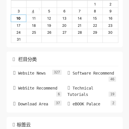
1
2
1
3
4
5
6
7
8
9
10
11
12
13
14
15
16
17
18
19
20
21
22
23
24
25
26
27
28
29
30
31
栏目分类

327


Website News
Software Recommend
46


WebSite Recommend
Technical
6
Tutorials
19
37
2


Download Area
eBOOK Palace
标签云
