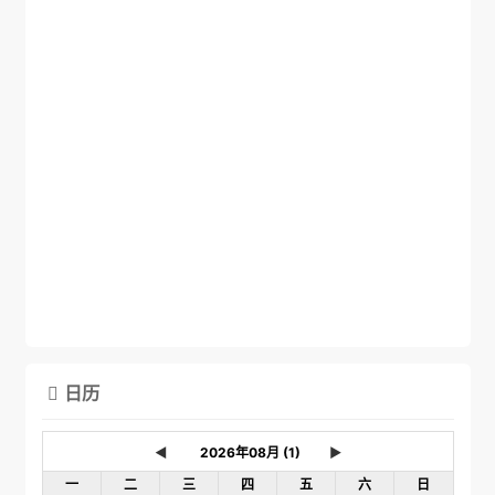
日历

◄
►
一
二
三
四
五
六
日