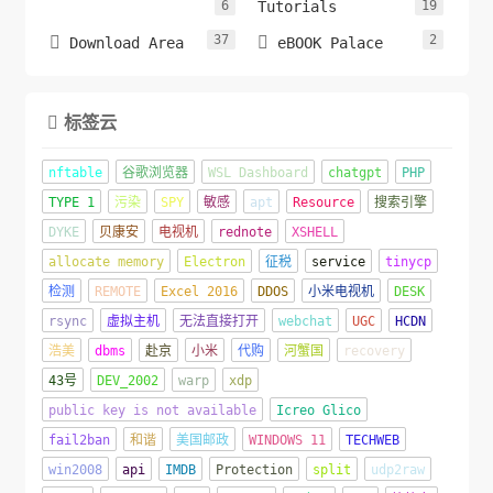
6
Tutorials
19
37
2


Download Area
eBOOK Palace
标签云

nftable
谷歌浏览器
WSL Dashboard
chatgpt
PHP
TYPE 1
污染
SPY
敏感
apt
Resource
搜索引擎
DYKE
贝康安
电视机
rednote
XSHELL
allocate memory
Electron
征税
service
tinycp
检测
REMOTE
Excel 2016
DDOS
小米电视机
DESK
rsync
虚拟主机
无法直接打开
webchat
UGC
HCDN
浩美
dbms
赴京
小米
代购
河蟹国
recovery
43号
DEV_2002
warp
xdp
public key is not available
Icreo Glico
fail2ban
和谐
美国邮政
WINDOWS 11
TECHWEB
win2008
api
IMDB
Protection
split
udp2raw