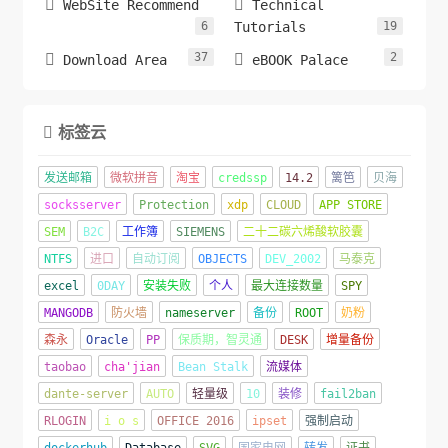


WebSite Recommend
Technical
6
Tutorials
19
37
2


Download Area
eBOOK Palace
标签云

发送邮箱
微软拼音
淘宝
credssp
14.2
篱笆
贝海
socksserver
Protection
xdp
CLOUD
APP STORE
SEM
B2C
工作簿
SIEMENS
二十二碳六烯酸软胶囊
NTFS
进口
自动订阅
OBJECTS
DEV_2002
马泰克
excel
0DAY
安装失败
个人
最大连接数量
SPY
MANGODB
防火墙
nameserver
备份
ROOT
奶粉
森永
Oracle
PP
保质期，智灵通
DESK
增量备份
taobao
cha'jian
Bean Stalk
流媒体
dante-server
AUTO
轻量级
10
装修
fail2ban
RLOGIN
i o s
OFFICE 2016
ipset
强制启动
dockerhub
Database
SVG
国家电网
转发
证书