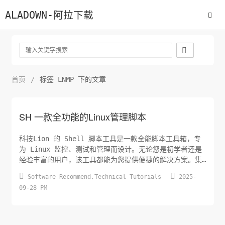
ALADOWN-阿拉下载

首页
/
标签 LNMP 下的文章
SH 一款全功能的Linux管理脚本
科技Lion 的 Shell 脚本工具是一款全能脚本工具箱，专
为 Linux 监控、测试和管理而设计。无论您是初学者还是
经验丰富的用户，该工具都能为您提供便捷的解决方案。集
成了独创的 Docker 管理功能，让您轻松管理容器化应用；


Software Recommend
,
Technical Tutorials
2025-
LNMP建站解决方案能帮助您快速搭建网站，站点优化、防
09-28 PM
御、备份还原迁移一应俱全；并且整合了各类系统工具面板
的安装及使用，使系统维护变得更加简单。我们的目标是成
为全...