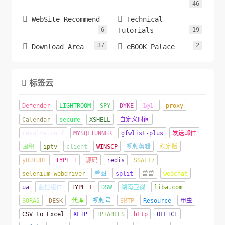
46


WebSite Recommend
Technical
6
Tutorials
19
37
2


Download Area
eBOOK Palace
标签云

Defender
LIGHTROOM
SPY
DYKE
1@1.
proxy
Calendar
secure
XSHELL
自定义时间
resolve.conf
MYSQLTUNNER
gfwlist-plus
发送邮件
囤积
iptv
client
WINSCP
视频剪辑
稳定版
yOUTUBE
TYPE I
源码
redis
SSAE17
selenium-webdriver
看图
split
兽兽
webchat
ua
监控组件
TYPE 1
DSW
湖南卫视
liba.com
SORA2
DESK
代理
视频号
SMTP
Resource
甲虫
CSV to Excel
XFTP
IPTABLES
http
OFFICE