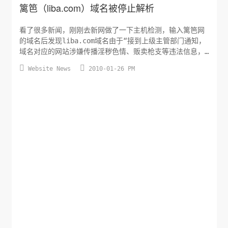
篱笆（liba.com）域名被停止解析
看了很多新闻，刚刚去新网做了一下主机检测，输入篱笆网
的域名后发现liba.com域名由于“接到上级主管部门通知，
域名对应的网站涉嫌传播淫秽色情、贩卖枪支等违法信息，
已停止域名的解析服务”，而不是之前所说的新网DNS问题，


Website News
2010-01-26 PM
由此看来国内的一些网站所有人陆续会将相关域名转移到国
外去了。