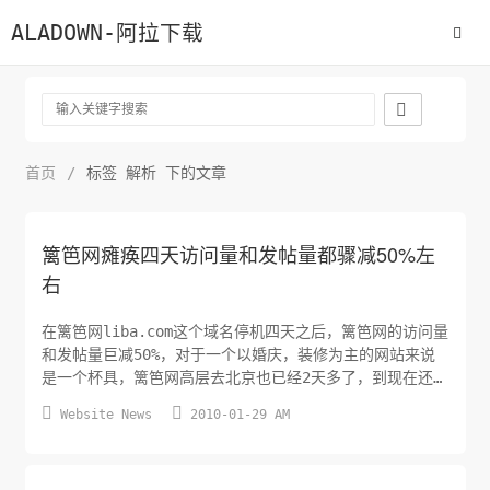
ALADOWN-阿拉下载

首页
/
标签 解析 下的文章
篱笆网瘫痪四天访问量和发帖量都骤减50%左
右
在篱笆网liba.com这个域名停机四天之后，篱笆网的访问量
和发帖量巨减50%，对于一个以婚庆，装修为主的网站来说
是一个杯具，篱笆网高层去北京也已经2天多了，到现在还是
没有回复liba.com域名的解析，更加说明了这个非常现实的


Website News
2010-01-29 AM
杯具。