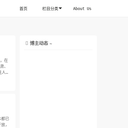
首页
栏目分类
About Us
博主动态 ~

明，在
甘肃、
托人送
本都已
开放，