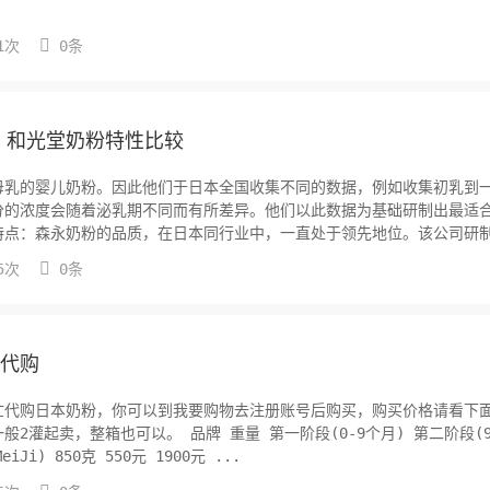

1次
0条
、和光堂奶粉特性比较
母乳的婴儿奶粉。因此他们于日本全国收集不同的数据，例如收集初乳到
分的浓度会随着泌乳期不同而有所差异。他们以此数据为基础研制出最适
特点：森永奶粉的品质，在日本同行业中，一直处于领先地位。该公司研
更聪...

5次
0条
)代购
忙代购日本奶粉，你可以到我要购物去注册账号后购买，购买价格请看下
量 第一阶段(0-9个月) 第二阶段(9-36
 8灌价格 2灌价格 8灌价格 明治(MeiJi) 850克 550元 1900元 ...