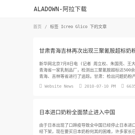
ALADOWN-阿拉下载
首页
/
标签 Icreo Glico 下的文章
甘肃青海吉林再次出现三聚氰胺超标奶粉
新华网北京7月8日电 (记者 周立权、朱国亮、王
青海省一家乳制品厂，检测出三聚氰胺超标达500
青海、吉林等省进行了追踪。甘肃：检出问题奶粉产
检的奶粉样品中，检验出三聚氰胺超出限量值...



Website News
2010-07-10 PM
663
日本进口奶粉全面禁止进入中国
由于日本出现了口蹄疫导致全中国已经停止日本进
经下架，现在要买日本奶粉何其的困难，许多家长