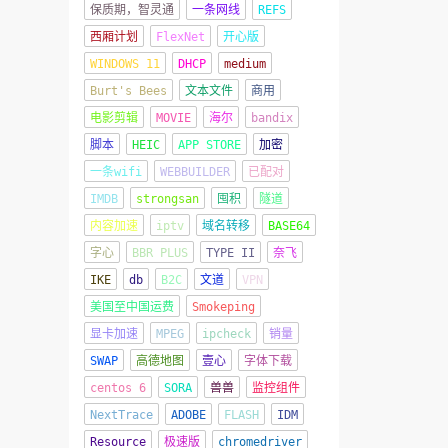
保质期，智灵通
一条网线
REFS
西厢计划
FlexNet
开心版
WINDOWS 11
DHCP
medium
Burt's Bees
文本文件
商用
电影剪辑
MOVIE
海尔
bandix
脚本
HEIC
APP STORE
加密
一条wifi
WEBBUILDER
已配对
IMDB
strongsan
囤积
隧道
内容加速
iptv
域名转移
BASE64
字心
BBR PLUS
TYPE II
奈飞
IKE
db
B2C
文道
VPN
美国至中国运费
Smokeping
显卡加速
MPEG
ipcheck
销量
SWAP
高德地图
壹心
字体下载
centos 6
SORA
兽兽
监控组件
NextTrace
ADOBE
FLASH
IDM
Resource
极速版
chromedriver