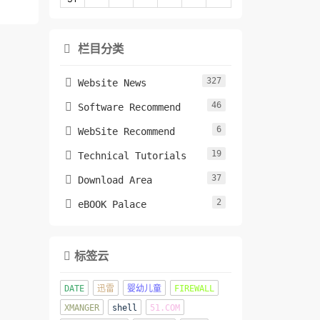
栏目分类

327

Website News
46

Software Recommend
6

WebSite Recommend
19

Technical Tutorials
37

Download Area
2

eBOOK Palace
标签云

DATE
迅雷
婴幼儿童
FIREWALL
XMANGER
shell
51.COM