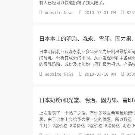
有人已经可以快递奶粉了到大陆了。



Website News
2010-07-01 PM
825
日本本土的明治、森永、雪印、固力果
日本明治乳业及森永乳业多年来至力研制出最接近
的母乳，分析其成分的不同，从而发现母乳中各成
的母乳奶粉，成份及功能均与母乳极为相似。产品
的奶粉，其90％成分接近母乳。令您的宝宝更健康，



Website News
2010-03-10 AM
950
日本奶粉(和光堂、明治、固力果、雪印
上次发表了一个帖子之后，有许多朋友希望我能帮
表，由于价格上会给予大家一定的优惠，所以数量一般2灌起卖，整箱也可以。 品牌 重
个月) 2灌价格