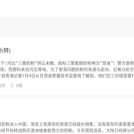
(转)
大千)河北“三鹿奶粉”阴云未散，超标三聚氰胺奶粉再次“现身”！警方查
余倍，而原料来自河北等地。为了查清问题奶粉的来源与走向，记者分赴
自青海记者7月4日从甘肃省质量技术监督局了解到，他们在三份接受委

5次
0条
口奶粉进入中国，淘宝上有库存的卖家已经提价销售，没有库存的卖家基
已经开始转战购买澳洲或者新西兰的奶粉。今天得到消息，大陆已经部分