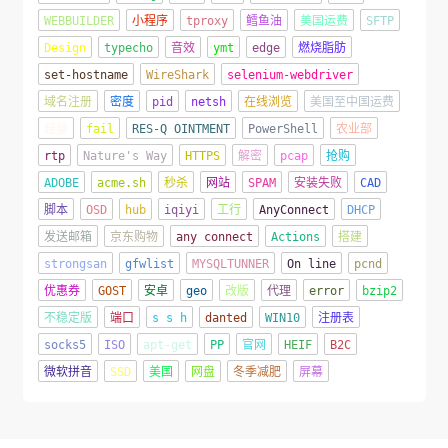
WEBBUILDER
小程序
tproxy
鳕鱼油
美国运费
SFTP
Design
typecho
音效
ymt
edge
燃烧脂肪
set-hostname
WireShark
selenium-webdriver
域名注册
密度
pid
netsh
在线浏览
美国至中国运费
轻量
fail
RES-Q OINTMENT
PowerShell
农业部
rtp
Nature's Way
HTTPS
解密
pcap
抢购
ADOBE
acme.sh
秒杀
网站
SPAM
安装失败
CAD
脚本
OSD
hub
iqiyi
工行
AnyConnect
DHCP
发送邮箱
京东购物
any connect
Actions
搭建
strongsan
gfwlist
MYSQLTUNNER
On line
pcnd
优惠券
GOST
安卓
geo
改版
代理
error
bzip2
不稳定版
端口
s s h
danted
WIN10
注册表
socks5
ISO
apt-get
PP
官网
HEIF
B2C
微软拼音
SSD
美国
网盘
冬季减肥
屏幕