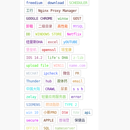
freedium
download
SCHEDULER
工行
Nginx Proxy Manager
GOOGLE CHROME
winsw
GOST
卸载
二级目录
高性能
MYSQL
DD
WINDOWS STORE
Netflix
纽曼斯DHA
excel
yOUTUBE
堡垒机
openssl
培宝康
IOS 14.2
life's DHA
z-lib
upload file
WIN11
name.com
WECHAT
ipcheck
微信
PR
Thunder
hub
液体钙
email
中国大陆
CRAWL
尿素
s s h
zelay
轻量应用服务器
error
SIEMENS
燃烧脂肪
TYPE 2
win 10
小新PRO
DSW
RAW
api
secure
APPLE
普瑞登
保健品
OFFICE
SQL
nameserver