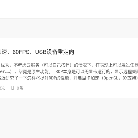
速、60FPS、USB设备重定向
P)非常优秀，不考虑云服务（可以自己搭建）的情况下，在表现上可以胜过任
。 RDP本身是可以无显卡运行的，显示远程桌面的
研究了一下怎样将提升RDP的性能，开启显卡加速（OpenGL，DX支持

3次
0条