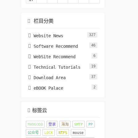
栏目分类

327

Website News
46

Software Recommend
6

WebSite Recommend
19

Technical Tutorials
37

Download Area
2

eBOOK Palace
标签云

MANGODB
登录
海淘
SMTP
PP
公众号
LOCK
NTFS
mouse