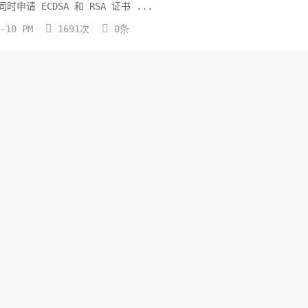
CHECK_LIST.md 文件中 - 证书是泛域名证书 - 同时申请 ECDSA 和 RSA 证书 ...


7-10 PM
1691次
0条