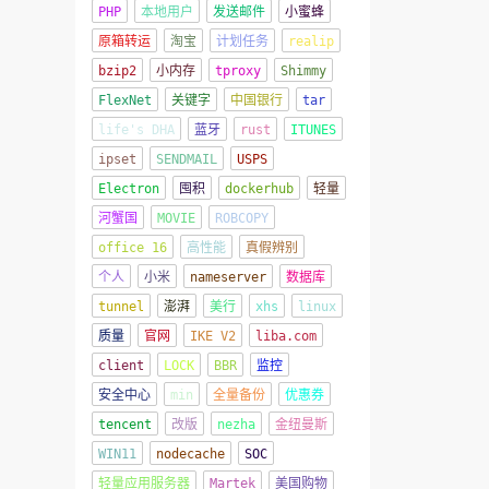
PHP
本地用户
发送邮件
小蜜蜂
原箱转运
淘宝
计划任务
realip
bzip2
小内存
tproxy
Shimmy
FlexNet
关键字
中国银行
tar
life's DHA
蓝牙
rust
ITUNES
ipset
SENDMAIL
USPS
Electron
囤积
dockerhub
轻量
河蟹国
MOVIE
ROBCOPY
office 16
高性能
真假辨别
个人
小米
nameserver
数据库
tunnel
澎湃
美行
xhs
linux
质量
官网
IKE V2
liba.com
client
LOCK
BBR
监控
安全中心
min
全量备份
优惠券
tencent
改版
nezha
金纽曼斯
WIN11
nodecache
SOC
轻量应用服务器
Martek
美国购物