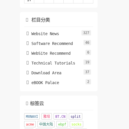
栏目分类

327

Website News
46

Software Recommend
6

WebSite Recommend
19

Technical Tutorials
37

Download Area
2

eBOOK Palace
标签云

MXNAVI
雅培
BT.CN
split
acme
中国大陆
ebpf
socks