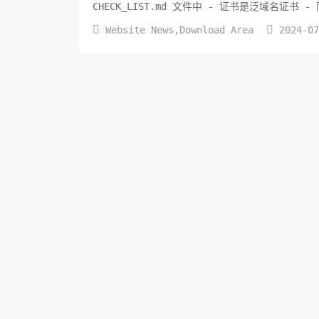


Website News
,
Download Area
2024-0