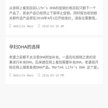
从官网上看到目前Life‘s DHA的促销价格目前只剩下一个
产品了，其余产品已经停止下架停止促销，同时我也收到相
关邮件说产品将在2010年4月1日开始涨价，请各位需要囤积
的妈妈与爸爸赶快为宝宝囤积，不相信淘宝的朋友可以去我


Website News
2010-03-30 AM
的购物网站——我要购物购买，购买价格是220元一瓶，购买
之后联系我修改价格后进行付款。
孕妇DHA的选择
老婆之前都不太注意DHA附加补充，一直在吃核桃之类的坚
果进行补充DHA，后来她在网上看到需要补充DHA，老婆就开
始在网上搜索各类DHA产品。Martek Life’s DHA 这个是
我最后选择的，先看了一下官网的价格要29美元一瓶，然后


Website News
2010-03-14 PM
在淘宝上看到具体只要120多一瓶，最近周围朋友再淘宝上
买到假货的次数越来越多，直接否决了再淘宝购买直接选择
在美国亚马逊网站购买，然后在快递回来。纽曼斯DHA ...