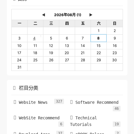
◄
►
一
二
三
四
五
六
日
1
2
1
3
4
5
6
7
8
9
10
11
12
13
14
15
16
17
18
19
20
21
22
23
24
25
26
27
28
29
30
31
栏目分类

327


Website News
Software Recommend
46


WebSite Recommend
Technical
6
Tutorials
19
37
2