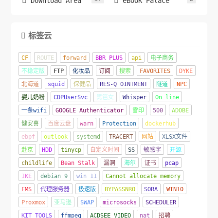


Download Area
eBOOK Palace
标签云

CF
ROUTE
forward
BBR PLUS
api
电子商务
不稳定版
FTP
化妆品
订阅
搜索
FAVORITES
DYKE
北海道
squid
保健品
RES-Q OINTMENT
隧道
NPC
婴儿奶粉
CDPUserSvc
篱笆女
Whisper
On line
一条wifi
GOOGLE Authenticator
雪印
500
ADOBE
健安喜
百度云盘
warn
Protection
dockerhub
ebpf
outlook
systemd
TRACERT
网站
XLSX文件
赴京
HDD
tinycp
自定义时间
SS
敏感字
开源
childlife
Bean Stalk
漏洞
海尔
证书
pcap
IKE
debian 9
win 11
Cannot allocate memory
EMS
代理服务器
极速版
BYPASSNRO
SORA
WIN10
Proxmox
亚马逊
SWAP
microsocks
SCHEDULER
KIT TOOLS
ffmpeg
ACDSEE VIDEO
nat
招聘