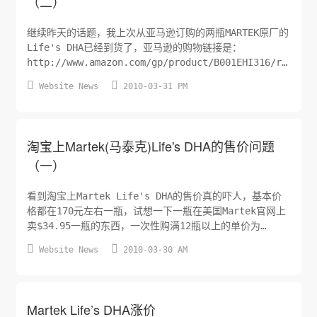
（二）
继续昨天的话题，我上次从亚马逊订购的两瓶MARTEK原厂的
Life's DHA已经到货了，亚马逊的购物链接是：
http://www.amazon.com/gp/product/B001EHI316/ref=ord
ie=UTF8&m=AHEDIKPM0ASDI 刚刚看到居然已经降价了，


Website News
2010-03-31 PM
降价的幅度还是非常大的，之前卖$26.99一瓶，现在居然只
要$20.00一瓶，不过目前不知...
淘宝上Martek(马泰克)Life's DHA的售价问题
（一）
看到淘宝上Martek Life's DHA的售价真的吓人，基本价
格都在170元左右一瓶，试想一下一瓶在美国Martek官网上
卖$34.95一瓶的东西，一次性购满12瓶以上的单价为
$29.71，再减去现在有15%的优惠，按照12瓶来计算美国国


Website News
2010-03-30 AM
内的运费在$10，汇率按照6.85来计算这样折下来每瓶人民
币的价格是￥179.24元，问题是东西还在美国要运回中国，
美国人按照磅来计算，一般的运费是首磅...
Martek Life’s DHA涨价