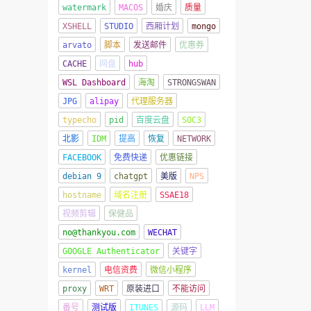
watermark
MACOS
婚庆
质量
XSHELL
STUDIO
西厢计划
mongo
arvato
脚本
发送邮件
优惠券
CACHE
网盘
hub
WSL Dashboard
海淘
STRONGSWAN
JPG
alipay
代理服务器
typecho
pid
百度云盘
SOC3
北影
IDM
提高
恢复
NETWORK
FACEBOOK
免费快递
优惠链接
debian 9
chatgpt
美版
NPS
hostname
域名注册
SSAE18
视频剪辑
保健品
no@thankyou.com
WECHAT
GOOGLE Authenticator
关键字
kernel
电信资费
微信小程序
proxy
WRT
原装进口
不能访问
番号
测试版
ITUNES
源码
LLM