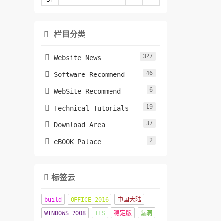
栏目分类

327

Website News
46

Software Recommend
6

WebSite Recommend
19

Technical Tutorials
37

Download Area
2

eBOOK Palace
标签云

build
OFFICE 2016
中国大陆
WINDOWS 2008
TLS
稳定版
漏洞