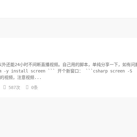
吃灰以外还能24小时不间断直播视频。自己用的脚本，单纯分享一下，如有问
推流mp4格式的视频，注意视频...


587次
0条