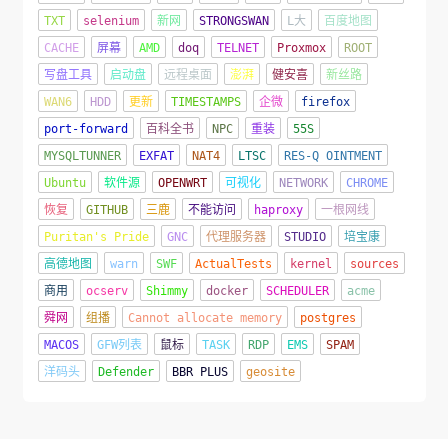
TXT
selenium
新网
STRONGSWAN
L大
百度地图
CACHE
屏幕
AMD
doq
TELNET
Proxmox
ROOT
写盘工具
启动盘
远程桌面
澎湃
健安喜
新丝路
WAN6
HDD
更新
TIMESTAMPS
企微
firefox
port-forward
百科全书
NPC
重装
55S
MYSQLTUNNER
EXFAT
NAT4
LTSC
RES-Q OINTMENT
Ubuntu
软件源
OPENWRT
可视化
NETWORK
CHROME
恢复
GITHUB
三鹿
不能访问
haproxy
一根网线
Puritan's Pride
GNC
代理服务器
STUDIO
培宝康
高德地图
warn
SWF
ActualTests
kernel
sources
商用
ocserv
Shimmy
docker
SCHEDULER
acme
舜网
组播
Cannot allocate memory
postgres
MACOS
GFW列表
鼠标
TASK
RDP
EMS
SPAM
洋码头
Defender
BBR PLUS
geosite