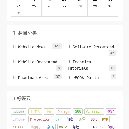
24
25
26
27
28
29
30
31
栏目分类

327


Website News
Software Recommend
46


WebSite Recommend
Technical
6
Tutorials
19
37
2


Download Area
eBOOK Palace
标签云

addons
工作表
小新
Design
OBS
Calendar
代购
iPhone
Protection
tar
加密
迅雷
BBR
DVD
CLOUD
二级目录
奈飞
ma c
翻墙
PEV TOOLS
解码