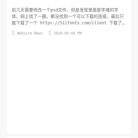
前几天需要修改一个psd文件，但是发现里面是字魂的字
体，网上找了一圈，都没找到一个可以下载的连接，最后只
能下载了一个 https://51ifonts.com/client 下载了一
个客户端，安装完毕之后所有的字体还是可以下载的，只是


Website News
2020-09-04 PM
不会进入windows的fonts目录，想着既然字体被下载了，
肯定保存在某个目录下，在软件的安装目录下没有发现。按
照常理，一般软件的文件会放在user目录下，于...