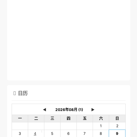
日历

◄
►
一
二
三
四
五
六
日
1
2
1
3
4
5
6
7
8
9