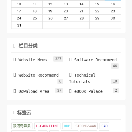
10
11
12
13
14
15
16
17
18
19
20
21
22
23
24
25
26
27
28
29
30
31
栏目分类

327


Website News
Software Recommend
46


WebSite Recommend
Technical
6
Tutorials
19
37
2


Download Area
eBOOK Palace
标签云

银河奇异果
L-CARNITINE
RDP
STRONGSWAN
CAD