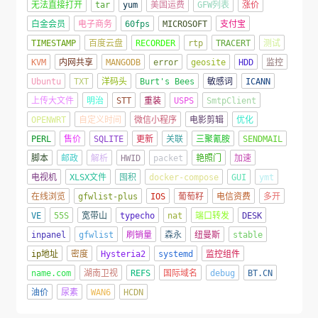
无法直接打开
tar
yum
美国运费
GFW列表
涨价
白金会员
电子商务
60fps
MICROSOFT
支付宝
TIMESTAMP
百度云盘
RECORDER
rtp
TRACERT
测试
KVM
内网共享
MANGODB
error
geosite
HDD
监控
Ubuntu
TXT
洋码头
Burt's Bees
敏感词
ICANN
上传大文件
明治
STT
重装
USPS
SmtpClient
OPENWRT
自定义时间
微信小程序
电影剪辑
优化
PERL
售价
SQLITE
更新
关联
三聚氰胺
SENDMAIL
脚本
邮政
解析
HWID
packet
艳照门
加速
电视机
XLSX文件
囤积
docker-compose
GUI
ymt
在线浏览
gfwlist-plus
IOS
葡萄籽
电信资费
多开
VE
55S
宽带山
typecho
nat
端口转发
DESK
inpanel
gfwlist
刷销量
森永
纽曼斯
stable
ip地址
密度
Hysteria2
systemd
监控组件
name.com
湖南卫视
REFS
国际域名
debug
BT.CN
油价
尿素
WAN6
HCDN