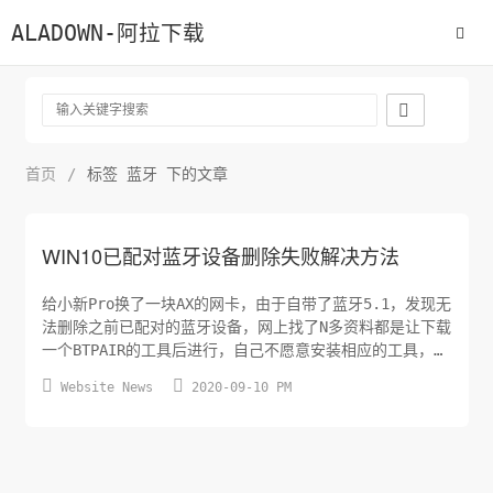
ALADOWN-阿拉下载

首页
/
标签 蓝牙 下的文章
WIN10已配对蓝牙设备删除失败解决方法
给小新Pro换了一块AX的网卡，由于自带了蓝牙5.1，发现无
法删除之前已配对的蓝牙设备，网上找了N多资料都是让下载
一个BTPAIR的工具后进行，自己不愿意安装相应的工具，最
后功夫不负有心人，找到了下面这个方法，妥妥的解决了删


Website News
2020-09-10 PM
除失败的问题。 进入设备管理器（Win+X 设备管理器） 点
击 查看 （在最上面一行），选择“显示隐藏的设备” 找到
蓝牙设备，展开，里面都是已配对的蓝牙设备，卸载之