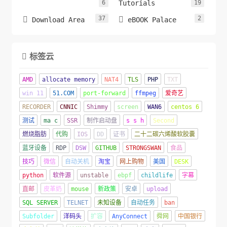
6
Tutorials
19
37
2


Download Area
eBOOK Palace
标签云

AMD
allocate memory
NAT4
TLS
PHP
TXT
win 11
51.COM
port-forward
ffmpeg
爱奇艺
RECORDER
CNNIC
Shimmy
screen
WAN6
centos 6
测试
ma c
SSR
制作启动盘
s s h
Second
燃烧脂肪
代购
IOS
DD
证书
二十二碳六烯酸软胶囊
蓝牙设备
RDP
DSW
GITHUB
STRONGSWAN
食品
技巧
微信
自动关机
淘宝
网上购物
美国
DESK
python
软件源
unstable
ebpf
childlife
字幕
直邮
皮革奶
mouse
新政策
安卓
upload
SQL SERVER
TELNET
未知设备
自动任务
ban
Subfolder
洋码头
扩容
AnyConnect
舜网
中国银行