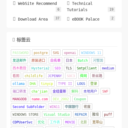


WebSite Recommend
Technical
6
Tutorials
19
37
2


Download Area
eBOOK Palace
标签云

PASSWORD
postgre
SVG
openai
WINDOWS 11
发送邮件
原装进口
白名单
日本
Batch
河蟹国
西木教授
Hysteria2
SEO
TLS
SmtpClient
medium
看图
childlife
JCPENNY
SOC3
舜网
新丝路
ollama
DHA
tinycp
TYPE II
LOGS
登录
端口转发
cha'jian
金纽曼斯
解码
本地用户
SWF
MANGODB
name.com
DEV_2002
Coupon
Second SubFolder
WIN11
中国银行
密度
WINDOWS STORE
Visual Studio
REPAIR
雅培
puff
CDPUserSvc
优化
工作表
MOVIE
北影
宽带山