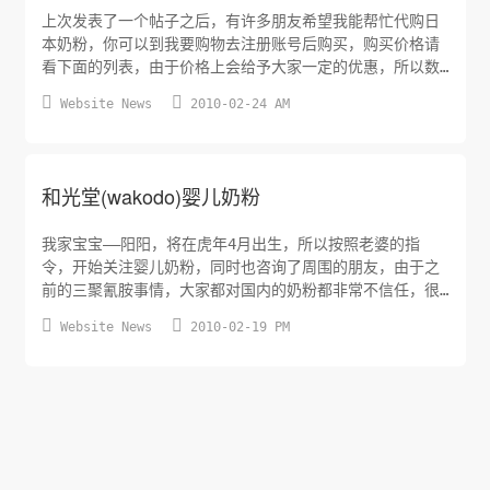
上次发表了一个帖子之后，有许多朋友希望我能帮忙代购日
本奶粉，你可以到我要购物去注册账号后购买，购买价格请
看下面的列表，由于价格上会给予大家一定的优惠，所以数
量一般2灌起卖，整箱也可以。 品牌 重量 第一阶段(0-9个


Website News
2010-02-24 AM
月) 第二阶段(9-36个月) 2灌价格 8灌价格 2灌价格 8灌
价格 明治(MeiJi) 850克 550元 1900元 ...
和光堂(wakodo)婴儿奶粉
我家宝宝——阳阳，将在虎年4月出生，所以按照老婆的指
令，开始关注婴儿奶粉，同时也咨询了周围的朋友，由于之
前的三聚氰胺事情，大家都对国内的奶粉都非常不信任，很
多人在喝日本的奶粉，我就对日本的奶粉开始研究，发现日


Website News
2010-02-19 PM
本的奶粉主要集中有：和光堂、明治、森永、固力果、雪
印，不过听一个做明治奶粉生意的朋友说，现在明治已经有
人在回收铁罐子了，看来这个品牌的假货马上就要上市了。
推荐给我了和光堂奶粉，我就对和光...