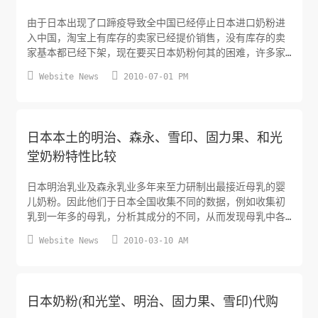
由于日本出现了口蹄疫导致全中国已经停止日本进口奶粉进
入中国，淘宝上有库存的卖家已经提价销售，没有库存的卖
家基本都已经下架，现在要买日本奶粉何其的困难，许多家
长已经开始转战购买澳洲或者新西兰的奶粉。今天得到消


Website News
2010-07-01 PM
息，大陆已经部分开放，有人已经可以快递奶粉了到大陆
了。
日本本土的明治、森永、雪印、固力果、和光
堂奶粉特性比较
日本明治乳业及森永乳业多年来至力研制出最接近母乳的婴
儿奶粉。因此他们于日本全国收集不同的数据，例如收集初
乳到一年多的母乳，分析其成分的不同，从而发现母乳中各
成分的浓度会随着泌乳期不同而有所差异。他们以此数据为


Website News
2010-03-10 AM
基础研制出最适合婴儿的母乳奶粉，成份及功能均与母乳极
为相似。产品特点：森永奶粉的品质，在日本同行业中，一
直处于领先地位。该公司研制生产的奶粉，其90％成分接近
母乳。令您的宝宝更健康，更聪...
日本奶粉(和光堂、明治、固力果、雪印)代购