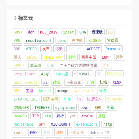
标签云

GOST
doh
DEV_2019
ipset
DHA
极速版
DD
VPN
resolve.conf
dbms
高性能
RLOGIN
紫草膏
RDP
VIDEO
发布
污染
IKE V2
ACDSEE
Proxmox
婚庆
zelay
TIMESTAMP
翻墙
商务中国
LNMP
海淘
APPLE
北海道
卸载
二十二碳六烯酸软胶囊
婴儿
SmtpClient
43号
USB设备
SENDMAIL
TF
网络安全
hostnamectl
ai
改版
马来西亚
开源
扫描
XLSX
NPS
宝塔
kernel
mongo
watermark
导航
L-CARNITINE
国家电网
淘宝
ln
快捷输入
typecho
XMANGER
TECHWEB
mysqldump
ebpf
SEM
小新
DrawDB
TCP
rtp
解析
ymt
realm
抓包
NextTrace
SPY
MICROSOFT
extensions
http
redis
囤积
看图
装修
不稳定版
debian 12