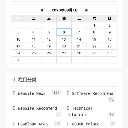
◄
►
一
二
三
四
五
六
日
1
2
1
3
4
5
6
7
8
9
10
11
12
13
14
15
16
17
18
19
20
21
22
23
24
25
26
27
28
29
30
31
栏目分类

327


Website News
Software Recommend
46


WebSite Recommend
Technical
6
Tutorials
19
37
2


Download Area
eBOOK Palace