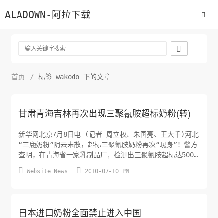
ALADOWN-阿拉下载

首页
/
标签 wakodo 下的文章
甘肃青海吉林再次出现三聚氰胺超标奶粉(转)
新华网北京7月8日电 (记者 周立权、朱国亮、王大千)河北
“三鹿奶粉”阴云未散，超标三聚氰胺奶粉再次“现身”！警方
查明，在青海省一家乳制品厂，检测出三聚氰胺超标达500
余倍，而原料来自河北等地。为了查清问题奶粉的来源与走


Website News
2010-07-10 PM
向，记者分赴甘肃、青海、吉林等省进行了追踪。甘肃：检
出问题奶粉产自青海记者7月4日从甘肃省质量技术监督局了
解到，他们在三份接受委托人送检的奶粉样品中，检验出三
聚氰胺超出限量值...
日本进口奶粉全面禁止进入中国