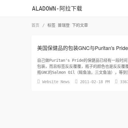
ALADOWN-阿拉下载
首页
/
标签 普瑞登 下的文章
美国保健品的包装GNC与Puritan's Pride
自己做Puritan's Pride的保健品已经有
包装，而且标签反反覆覆，瓶子的颜色也是反反覆覆的更换
瓶GNC的Salmon Oil（鲑鱼油，三文鱼油）
看实物的照片...



Website News
2011-02-18 PM
336