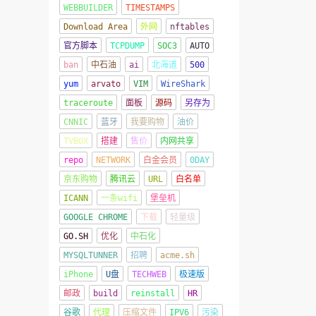
WEBBUILDER
TIMESTAMPS
Download Area
外网
nftables
官方脚本
TCPDUMP
SOC3
AUTO
ban
中石油
ai
北海道
500
yum
arvato
VIM
WireShark
traceroute
面板
源码
另存为
CNNIC
蓝牙
我要购物
油价
TVBOX
搭建
售价
内网共享
repo
NETWORK
白金会员
0DAY
京东购物
腾讯云
URL
白名单
ICANN
一条wifi
堡垒机
GOOGLE CHROME
下载
轻量级
GO.SH
优化
中石化
MYSQLTUNNER
招聘
acme.sh
iPhone
U盘
TECHWEB
极速版
邮政
build
reinstall
HR
谷歌
代理
压缩文件
IPV6
污染