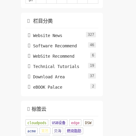
栏目分类

327

Website News
46

Software Recommend
6

WebSite Recommend
19

Technical Tutorials
37

Download Area
2

eBOOK Palace
标签云

cloudpods
USB设备
edge
DSW
acme
篱笆
贝海
燃烧脂肪