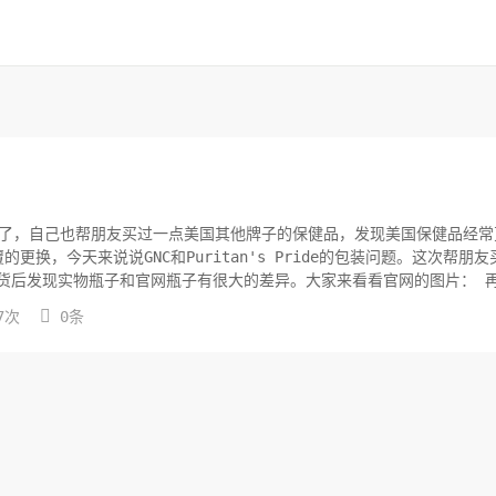
一段时间了，自己也帮朋友买过一点美国其他牌子的保健品，发现美国保健品经
，今天来说说GNC和Puritan's Pride的包装问题。这次帮朋友
，等到货后发现实物瓶子和官网瓶子有很大的差异。大家来看看官网的图片： 

7次
0条