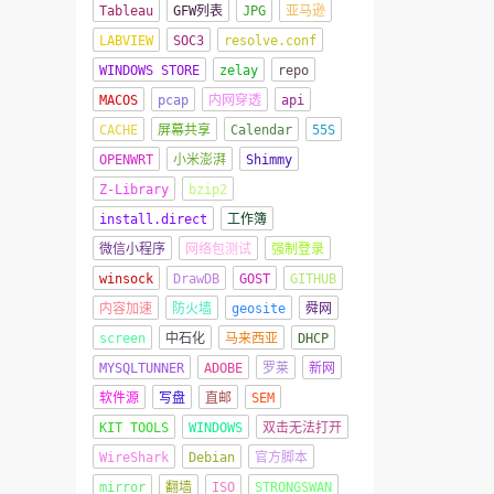
Tableau
GFW列表
JPG
亚马逊
LABVIEW
SOC3
resolve.conf
WINDOWS STORE
zelay
repo
MACOS
pcap
内网穿透
api
CACHE
屏幕共享
Calendar
55S
OPENWRT
小米澎湃
Shimmy
Z-Library
bzip2
install.direct
工作簿
微信小程序
网络包测试
强制登录
winsock
DrawDB
GOST
GITHUB
内容加速
防火墙
geosite
舜网
screen
中石化
马来西亚
DHCP
MYSQLTUNNER
ADOBE
罗莱
新网
软件源
写盘
直邮
SEM
KIT TOOLS
WINDOWS
双击无法打开
WireShark
Debian
官方脚本
mirror
翻墙
ISO
STRONGSWAN