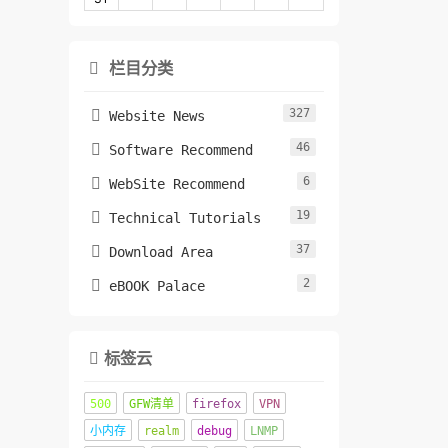
栏目分类

327

Website News
46

Software Recommend
6

WebSite Recommend
19

Technical Tutorials
37

Download Area
2

eBOOK Palace
标签云

500
GFW清单
firefox
VPN
小内存
realm
debug
LNMP