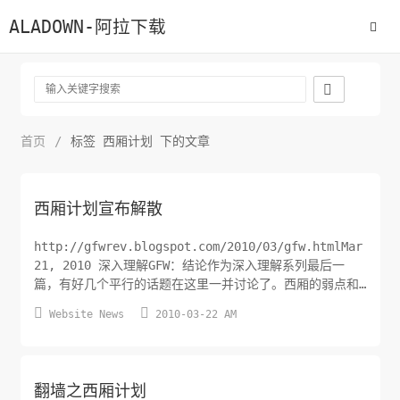
ALADOWN-阿拉下载

首页
/
标签 西厢计划 下的文章
西厢计划宣布解散
http://gfwrev.blogspot.com/2010/03/gfw.htmlMar
21, 2010 深入理解GFW：结论作为深入理解系列最后一
篇，有好几个平行的话题在这里一并讨论了。西厢的弱点和
局限 首先泼一盆冷水。西厢远没有你们想象得那样强大，它


Website News
2010-03-22 AM
有很多弱点和局限：对IP封锁无效。比如加载之后也不能访
问twitter.com。 对无状态的TCP阻断无效。比如有一段时
间的docs....
翻墙之西厢计划