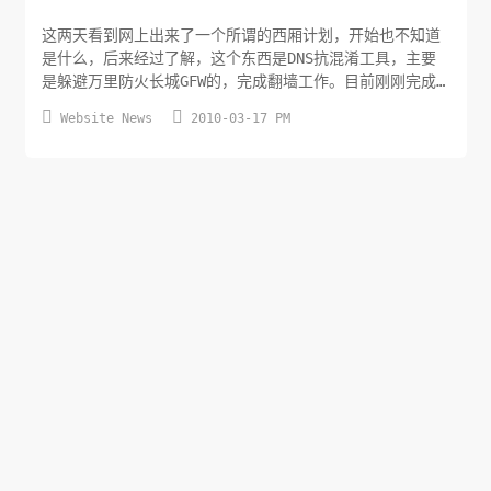
这两天看到网上出来了一个所谓的西厢计划，开始也不知道
是什么，后来经过了解，这个东西是DNS抗混淆工具，主要
是躲避万里防火长城GFW的，完成翻墙工作。目前刚刚完成
windows下的移植，稳定性方面还有待完善，大家可以稍等


Website News
2010-03-17 PM
一下。具体地址：
http://code.google.com/p/scholarzhang/