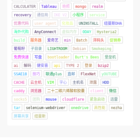
CALCULATER
Tableau
艳照
mongo
realm
recovery
通信局
IKE V2
小程序
service
优惠代码
user agent
化妆品
UNINSTALL
纽曼斯DHA
海外代购
AnyConnect
虚拟内存
0DAY
Hysteria2
build
服务器
爱奇艺
min
Batch
洋码头
促销券
葡萄籽
子目录
LIGHTROOM
Debian
Smokeping
免费快递
写盘
bootloader
Burt's Bees
堡垒机
ai
解码
健安喜
api
TYPE 2
登录
bzip2
SSAE18
技巧
联通plus
直邮
FlexNet
yOUTUBE
CACHE
云主机
VIM
字心
主机名
泄露
HDD
caddy
浏览器
二十二碳六烯酸软胶囊
client
微信
socks5
团购
mouse
cloudflare
紧急启动
迅雷
tar
selenium-webdriver
onedrive
高性能
nezha
屏幕共享
纽曼斯