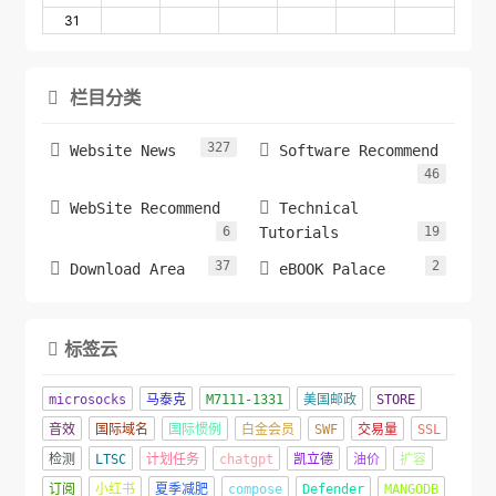
31
栏目分类

327


Website News
Software Recommend
46


WebSite Recommend
Technical
6
Tutorials
19
37
2


Download Area
eBOOK Palace
标签云

microsocks
马泰克
M7111-1331
美国邮政
STORE
音效
国际域名
国际惯例
白金会员
SWF
交易量
SSL
检测
LTSC
计划任务
chatgpt
凯立德
油价
扩容
订阅
小红书
夏季减肥
compose
Defender
MANGODB