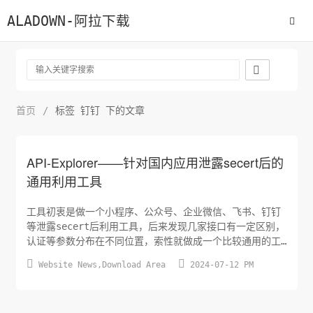
ALADOWN-阿拉下载

首页
/
标签 钉钉 下的文章
API-Explorer——针对国内应用泄露secert后的
通用利用工具
工具初衷是做一个小程序、公众号、企业微信、飞书、钉钉
等泄露secert后利用工具，后来发现几家接口有一定区别，
认证等参数分布在不同位置，索性就做成一个比较通用的工
具了。目前可以定义：请求类型、url、header、body、正


Website News
,
Download Area
2024-07-12 PM
则提取认证token、接口参数说明。 ​ API-Explorer是一
款管理api接口的工具，可提前配置好接口，直接调用即
可；可定义数据包任何位置内容，使用起来相...