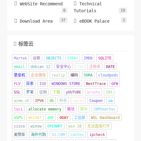


WebSite Recommend
Technical
6
Tutorials
19
37
2


Download Area
eBOOK Palace
标签云

Martek
谷歌
OBJECTS
V2RAY
IMDB
SQLITE
email
debian 12
安全中心
SSH
注册表
DATE
堡垒机
企业微信
realip
编码
SORA
cloudpods
FLV
尿素
ISO
WINDOWS STORE
NextTrace
GFW
SSL
罗莱
征税
下载
yOUTUBE
arvato
IOS
acme.sh
IPV6
db
秒杀
squid
Coupon
ua
luci
allocate memory
雅培
脚本
CDPUserSvc
USPS
WECHAT
AMD
0DAY
工信部
WSL Dashboard
cisco
winsw
OPENWRT
win 10
无法直接打开
美赞臣
海外代购
51.COM
centos
ipcheck