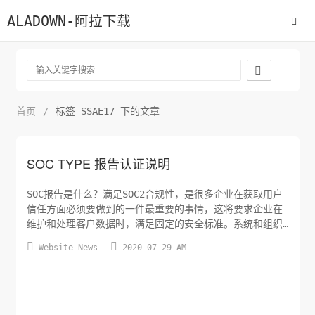
ALADOWN-阿拉下载

首页
/
标签 SSAE17 下的文章
SOC TYPE 报告认证说明
SOC报告是什么？满足SOC2合规性，是很多企业在获取用户
信任方面必须要做到的一件最重要的事情，这将要求企业在
维护和处理客户数据时，满足固定的安全标准。系统和组织
控制（SOC）审计具有各种不同的风格和规模，根据美国注


Website News
2020-07-29 AM
册会计师协会（AICPA）的定义，SOC报告主要有三种形式，
即：SOC 1、SOC 2、和SOC 3（每种报告有Type I和Type
II两种版本）。SOC 1涵盖的是金融安全...