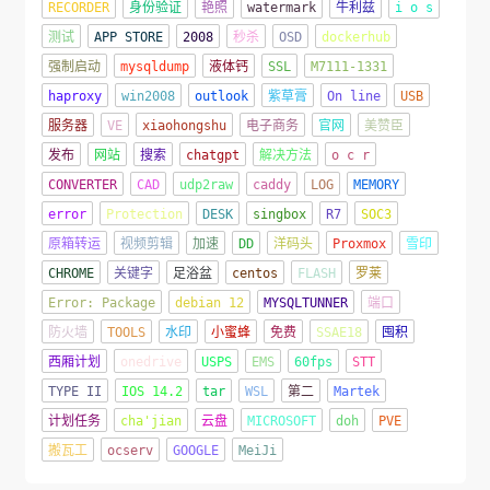
RECORDER
身份验证
艳照
watermark
牛利兹
i o s
测试
APP STORE
2008
秒杀
OSD
dockerhub
强制启动
mysqldump
液体钙
SSL
M7111-1331
haproxy
win2008
outlook
紫草膏
On line
USB
服务器
VE
xiaohongshu
电子商务
官网
美赞臣
发布
网站
搜索
chatgpt
解决方法
o c r
CONVERTER
CAD
udp2raw
caddy
LOG
MEMORY
error
Protection
DESK
singbox
R7
SOC3
原箱转运
视频剪辑
加速
DD
洋码头
Proxmox
雪印
CHROME
关键字
足浴盆
centos
FLASH
罗莱
Error: Package
debian 12
MYSQLTUNNER
端口
防火墙
TOOLS
水印
小蜜蜂
免费
SSAE18
囤积
西厢计划
onedrive
USPS
EMS
60fps
STT
TYPE II
IOS 14.2
tar
WSL
第二
Martek
计划任务
cha'jian
云盘
MICROSOFT
doh
PVE
搬瓦工
ocserv
GOOGLE
MeiJi