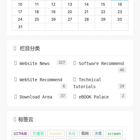
10
11
12
13
14
15
16
17
18
19
20
21
22
23
24
25
26
27
28
29
30
31
栏目分类

327


Website News
Software Recommend
46


WebSite Recommend
Technical
6
Tutorials
19
37
2


Download Area
eBOOK Palace
标签云

GITHUB
贝康安
tunnel
美版
舜网
涉黄
screen