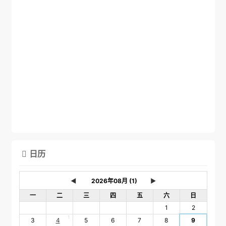
日历

◄
►
一
二
三
四
五
六
日
1
2
1
3
4
5
6
7
8
9