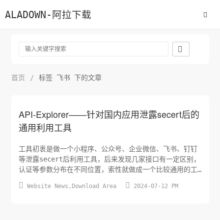
ALADOWN-阿拉下载

首页
/
标签 飞书 下的文章
API-Explorer——针对国内应用泄露secert后的
通用利用工具
工具初衷是做一个小程序、公众号、企业微信、飞书、钉钉
等泄露secert后利用工具，后来发现几家接口有一定区别，
认证等参数分布在不同位置，索性就做成一个比较通用的工
具了。目前可以定义：请求类型、url、header、body、正


Website News
,
Download Area
2024-07-12 PM
则提取认证token、接口参数说明。 ​ API-Explorer是一
款管理api接口的工具，可提前配置好接口，直接调用即
可；可定义数据包任何位置内容，使用起来相...