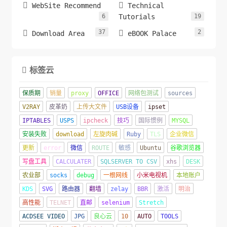


WebSite Recommend
Technical
6
Tutorials
19
37
2


Download Area
eBOOK Palace
标签云

保质期
销量
proxy
OFFICE
网络包测试
sources
V2RAY
皮革奶
上传大文件
USB设备
ipset
IPTABLES
USPS
ipcheck
技巧
国际惯例
MYSQL
安装失败
download
左旋肉碱
Ruby
TLS
企业微信
更新
error
微信
ROUTE
敏感
Ubuntu
谷歌浏览器
写盘工具
CALCULATER
SQLSERVER TO CSV
xhs
DESK
农业部
socks
debug
一根网线
小米电视机
本地账户
KDS
SVG
路由器
翻墙
zelay
BBR
激活
明治
高性能
TELNET
直邮
selenium
Stretch
ACDSEE VIDEO
JPG
良心云
10
AUTO
TOOLS