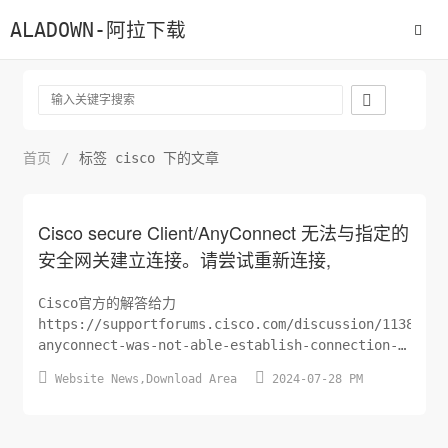
ALADOWN-阿拉下载

首页
/
标签 cisco 下的文章
Cisco secure Client/AnyConnect 无法与指定的
安全网关建立连接。请尝试重新连接,
Cisco官方的解答给力
https://supportforums.cisco.com/discussion/11384356
anyconnect-was-not-able-establish-connection-
specified-secure-gateway 运行 ”services.msc“ 把


Website News
,
Download Area
2024-07-28 PM
图中的Internet Connection Sharin...