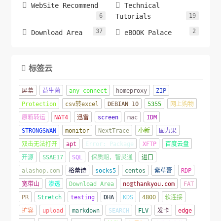


WebSite Recommend
Technical
6
Tutorials
19
37
2


Download Area
eBOOK Palace
标签云

屏幕
益生菌
any connect
homeproxy
ZIP
Protection
csv转excel
DEBIAN 10
5355
网上购物
原箱转运
NAT4
迅雷
screen
mac
IDM
STRONGSWAN
monitor
NextTrace
小新
固力果
双击无法打开
apt
Error: Package
XFTP
百度云盘
开源
SSAE17
SQL
保质期，智灵通
进口
alashop.com
格蕾诗
socks5
centos
紫草膏
RDP
宽带山
渗透
Download Area
no@thankyou.com
FAT
PR
Stretch
testing
DHA
KDS
4800
软连接
扩容
upload
markdown
SEARCH
FLV
发卡
edge