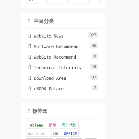
栏目分类

327

Website News
46

Software Recommend
6

WebSite Recommend
19

Technical Tutorials
37

Download Area
2

eBOOK Palace
标签云

Tableau
销量
海外代购
onedrive
儿童
OFFICE