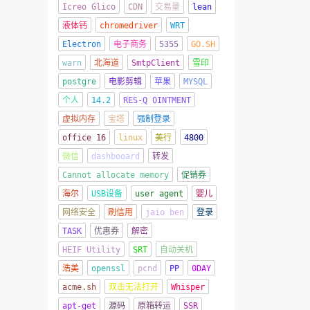
Icreo Glico
CDN
交易量
lean
液体钙
chromedriver
WRT
Electron
电子商务
5355
GO.SH
warn
北海道
SmtpClient
雪印
postgre
电影剪辑
苹果
MYSQL
个人
14.2
RES-Q OINTMENT
虚拟内存
宝塔
强制登录
office 16
linux
美行
4800
微信
dashbooard
转发
Cannot allocate memory
促销券
海尔
USB设备
user agent
婴儿
网络安全
刷信用
jaio ben
登录
TASK
优惠券
解密
HEIF Utility
SRT
自动关机
浩美
openssl
pcnd
PP
0DAY
acme.sh
双击无法打开
Whisper
apt-get
源码
原箱转运
SSR