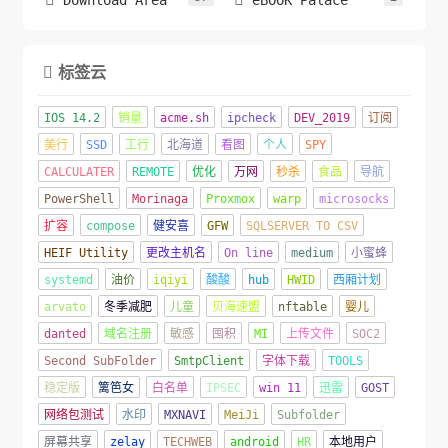
Download Area
eBOOK Palace
标签云

IOS 14.2
销量
acme.sh
ipcheck
DEV_2019
订阅
美行
SSD
工行
北海道
看图
个人
SPY
CALCULATER
REMOTE
优化
万网
秒杀
食品
导航
PowerShell
Morinaga
Proxmox
warp
microsocks
扩容
compose
健安喜
GFW
SQLSERVER TO CSV
HEIF Utility
更改主机名
On line
medium
小蜜蜂
systemd
油价
iqiyi
酸酸
hub
HWID
西厢计划
arvato
冬季减肥
儿童
贝海速盟
nftable
婴儿
danted
域名注册
敏感
囤积
MI
上传文件
SOC2
Second SubFolder
SmtpClient
字体下载
TOOLS
稳定版
篱笆女
白名单
IPSEC
win 11
迅雷
GOST
网络包测试
水印
MXNAVI
MeiJi
Subfolder
屏幕共享
zelay
TECHWEB
android
HR
本地用户