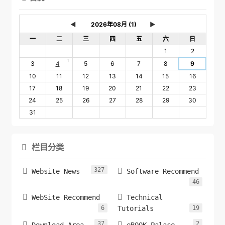
◄
►
一
二
三
四
五
六
日
1
2
1
3
4
5
6
7
8
9
10
11
12
13
14
15
16
17
18
19
20
21
22
23
24
25
26
27
28
29
30
31
栏目分类

327


Website News
Software Recommend
46


WebSite Recommend
Technical
6
Tutorials
19
37
2

