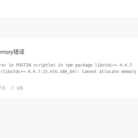
memory错误
n POSTIN scriptlet in rpm package libstdc++-4.4.7-
t(libstdc++-4.4.7-23.el6.x86_64): Cannot allocate memory

7次
0条