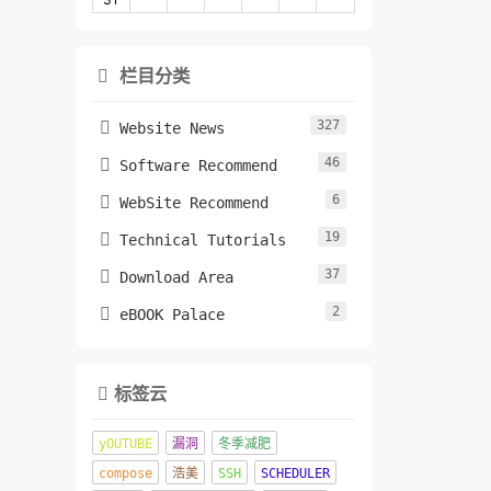
栏目分类

327

Website News
46

Software Recommend
6

WebSite Recommend
19

Technical Tutorials
37

Download Area
2

eBOOK Palace
标签云

yOUTUBE
漏洞
冬季减肥
compose
浩美
SSH
SCHEDULER