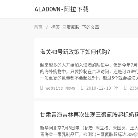
ALADOWN-阿拉下载
首页
/
标签 三聚氰胺 下的文章
海关43号新政策下如何代购？
越来越多的人开始加入海淘的队伍中，但是今年7月
的海外购物中，只要控制在合理访问，还是可以进
一般重复的数量都不会超过5个，超过5个就会被海
对于衣服、鞋子之类的东西，一般建议一个包裹里面



Website News
2010-12-10 PM
235
甘肃青海吉林再次出现三聚氰胺超标奶粉
新华网北京7月8日电 (记者 周立权、朱国亮、王
青海省一家乳制品厂，检测出三聚氰胺超标达500