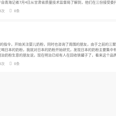
自青海记者7月4日从甘肃省质量技术监督局了解到，他们在三份接受委

8次
0条
婆的指令，开始关注婴儿奶粉，同时也咨询了周围的朋友，由于之前的三
在喝日本的奶粉，我就对日本的奶粉开始研究，发现日本的奶粉主要集中
明治奶粉生意的朋友说，现在明治已经有人在回收铁罐子了，看来这个品
和光...

0次
0条