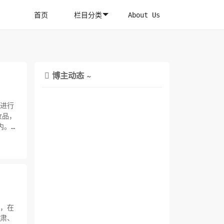
首页
栏目分类
About Us
博主动态 ~

我进行
妆品，
内。
明，在
甘肃、