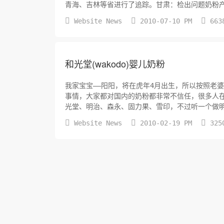
青海、吉林等省进行了追踪。甘肃：检出问题奶粉产
检的奶粉样品中，检验出三聚氰胺超出限量值...



Website News
2010-07-10 PM
663
和光堂(wakodo)婴儿奶粉
我家宝宝——阳阳，将在虎年4月出生，所以按照老
事情，大家都对国内的奶粉都非常不信任，很多人
光堂、明治、森永、固力果、雪印，不过听一个做
货马上就要上市了。推荐给我了和光堂奶粉，我就对



Website News
2010-02-19 PM
325