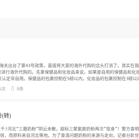
海关出台了第43号政策，直接将大家的海外代购的念头打消了。其实在
行进行海外代购的。先拿保健品和化妆品来说，如果是自用的保健品和化
关认定非自用。保健品的包裹控制在5磅以内，化妆品的包裹控制在3磅以
一...

6次
0条
(转)
大千)河北“三鹿奶粉”阴云未散，超标三聚氰胺奶粉再次“现身”！警方查
余倍，而原料来自河北等地。为了查清问题奶粉的来源与走向，记者分赴