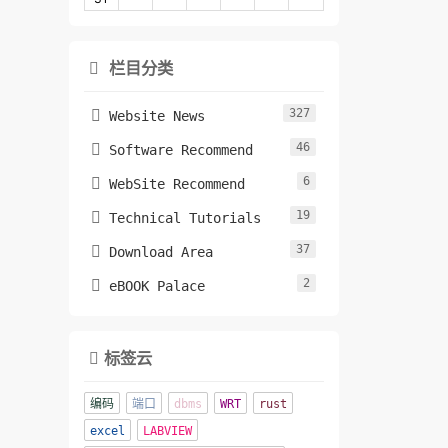
栏目分类

327

Website News
46

Software Recommend
6

WebSite Recommend
19

Technical Tutorials
37

Download Area
2

eBOOK Palace
标签云

编码
端口
dbms
WRT
rust
excel
LABVIEW