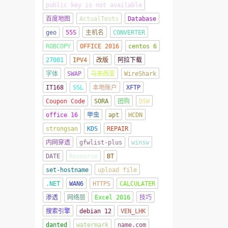
public key is not available
百度地图
ActualTests
Database
geo
55S
主机名
CONVERTER
ROBCOPY
OFFICE 2016
centos 6
27001
IPV4
改版
阿拉下载
字体
SWAP
马来西亚
WireShark
IT168
SSL
本地账户
XFTP
Coupon Code
SORA
团购
DSW
office 16
甲虫
apt
HCDN
strongsan
KDS
REPAIR
内网穿透
gfwlist-plus
winsw
DATE
Resource
BT
set-hostname
upload file
.NET
WAN6
HTTPS
CALCULATER
渗透
网络层
Excel 2016
技巧
搜索引擎
debian 12
VEN_LHK
danted
watermark
name.com