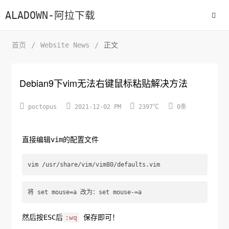
ALADOWN-阿拉下载
首页
/
Website News
/
正文
Debian9下vim无法右键鼠标粘贴解决方法




poctopus
2021-12-02 PM
2397℃
0条
直接编辑vim的配置文件
然后按ESC后
保存即可！
:wq