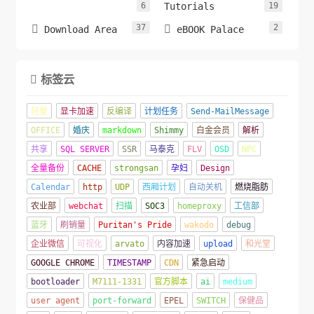
6
Tutorials
19
37
2


Download Area
eBOOK Palace
标签云

轻量
显卡加速
反编译
计划任务
Send-MailMessage
OFFICE
婚庆
markdown
Shimmy
白金会员
解析
共享
SQL SERVER
SSR
马泰克
FLV
OSD
NPC
全量备份
CACHE
strongsan
孕妇
Design
Calendar
http
UDP
西厢计划
自动关机
燃烧脂肪
农业部
webchat
扫描
SOC3
homeproxy
工信部
蓝牙
刷销量
Puritan's Pride
wakodo
debug
企业微信
可视化
arvato
内容加速
upload
和光堂
GOOGLE CHROME
TIMESTAMP
CDN
紧急启动
bootloader
M7111-1331
官方脚本
ai
medium
user agent
port-forward
EPEL
SWITCH
保健品