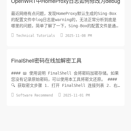
OpenWRT中HomeProxy日志如何修改为debug
最近网络有点问题，发现HomeProxy默认生成的Sing-Box
的配置文件中log日志是warning的，无法正常分析到底是
哪里的问题，简单了解了一下，Sing-Box的配置文件是通过
luci来生成，于是在OpenWrt找到HomeProxy的目录，找到


Technical Tutorials
2025-11-08 PM
对应的uc文件，修改一下就可以。 具体修改方法：
```csharp vi /etc/homeproxy/scripts/gen...
FinalShell密码在线加解密工具
#### 📖 使用说明 FinalShell 会将密码加密存储。如果
您没有记录原始密码，可以使用本工具将密文还原。 ####
🔍 获取密文步骤 1. 打开 FinalShell 连接列表 2. 右
键点击连接 → 导出 3. 打开导出的 JSON 文件 4. 找到


Software Recommend
2025-11-01 PM
"password" 字段 5. 复制密文值（不含引号） 示例密
文： xzkJp+BeSTSnPs+JKLS...