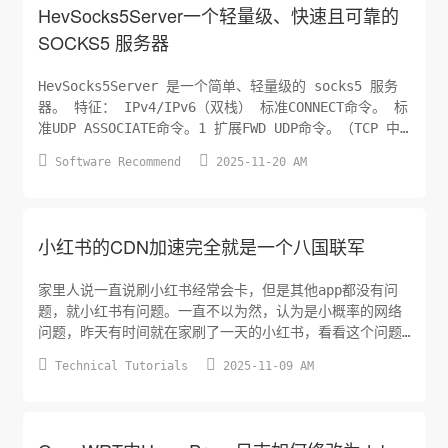
HevSocks5Server一个轻量级、快速且可靠的
SOCKS5 服务器
HevSocks5Server 是一个简单、轻量级的 socks5 服务
器。 特征： IPv4/IPv6（双栈） 标准CONNECT命令。 标
准UDP ASSOCIATE命令。1 扩展FWD UDP命令。（TCP 中
的 UDP）2 支持多用户名/密码验证。 ```csharp nano


Software Recommend
2025-11-20 AM
/etc/systemd/system/hev-socks5-server.ser...
小红书的CDN加速完全就是一个八国联军
家里人说一直说刷小红书经常会卡，但是其他app都没有问
题，就小红书有问题。一直不以为然，认为是小概率的网络
问题，昨天有时间就在家刷了一天的小红书，看看这个问题
到时什么问题。在收集了大量的网络请求和后发现问题就在


Technical Tutorials
2025-11-09 AM
小红书的CDN问题上，再仔细分析了一下cdn的域名，发现完
全就是一个大杂烩，八国联军的版子呀。阿里、腾讯、字
节、电信、联通、移动、海外bedge等各种厂商的CDN加速服
务。 这里...