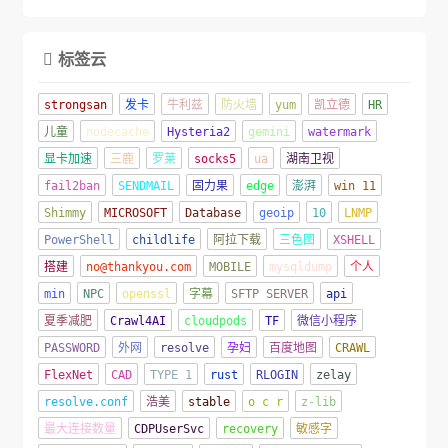
标签云

strongsan
发卡
牛利兹
防火墙
yum
凯立德
HR
儿童
nodecache
Hysteria2
gemini
watermark
显卡加速
三鹿
罗莱
socks5
ua
湖南卫视
fail2ban
SENDMAIL
固力果
edge
澎湃
win 11
Shimmy
MICROSOFT
Database
geoip
10
LNMP
PowerShell
childlife
阿拉下载
三色图
XSHELL
搭建
no@thankyou.com
MOBILE
mysqldump
个人
min
NPC
openssl
字幕
SFTP SERVER
api
夏季减肥
Crawl4AI
cloudpods
TF
微信小程序
PASSWORD
外网
resolve
孕妇
百度地图
CRAWL
FlexNet
CAD
TYPE 1
rust
RLOGIN
zelay
resolve.conf
浩美
stable
o c r
z-lib
最大连接数量
CDPUserSvc
recovery
敏感字