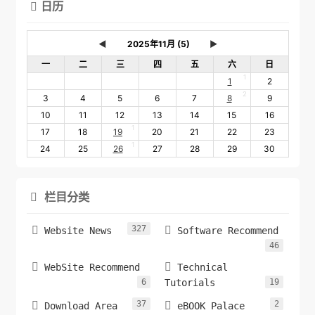
日历

◄
►
一
二
三
四
五
六
日
1
1
2
2
3
4
5
6
7
8
9
10
11
12
13
14
15
16
1
17
18
19
20
21
22
23
1
24
25
26
27
28
29
30
栏目分类

327


Website News
Software Recommend
46


WebSite Recommend
Technical
6
Tutorials
19
37
2


Download Area
eBOOK Palace