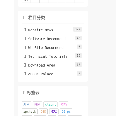
栏目分类

327

Website News
46

Software Recommend
6

WebSite Recommend
19

Technical Tutorials
37

Download Area
2

eBOOK Palace
标签云

外网
舜网
client
技巧
ipcheck
OSD
雅培
60fps