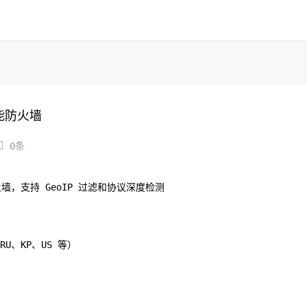
高性能防火墙

0条
性能防火墙，支持 GeoIP 过滤和协议深度检测
U、KP、US 等）