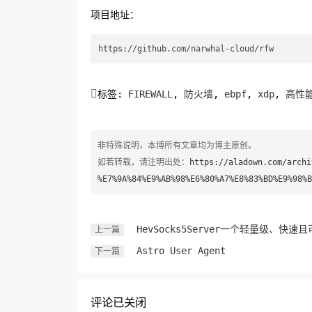
项目地址：

标签:
FIREWALL
,
防火墙
,
ebpf
,
xdp
,
高性
非特殊说明，本博所有文章均为博主原创。
如若转载，请注明出处：
https://aladown.com/archi
%E7%9A%84%E9%AB%98%E6%80%A7%E8%83%BD%E9%98%B
HevSocks5Server一个轻量级、快速且
上一篇
Astro User Agent
下一篇
评论已关闭