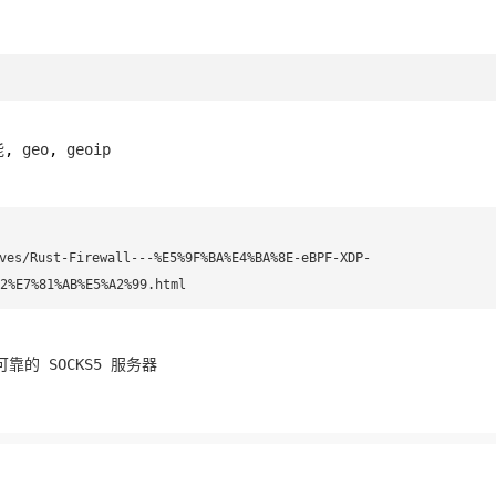
能
,
geo
,
geoip
ves/Rust-Firewall---%E5%9F%BA%E4%BA%8E-eBPF-XDP-
2%E7%81%AB%E5%A2%99.html
可靠的 SOCKS5 服务器