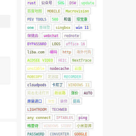
rust
公众号
SVG
DSW
update
百度地图
MOBILE
Macrovision
PEV TOOLS
500
和谐
培宝康
one
普瑞登
singbox
win 11
保健品
webchat
rednote
BYPASSNRO
LOGS
office 16
liba.com
编码
http
海外代购
ACDSEE VIDEO
HEIC
NextTrace
unstable
nodecache
云盘
ROBCOPY
足浴盆
RECORDER
cloudpods
卡尼丁
WINDOWS 11
双击无法打开
新丝路
涨价
AUTO
原装进口
淘宝
装修
提高
LIGHTROOM
TECHWEB
any connect
IPTABLES
ping
格蕾诗
WINDOWS STORE
小米澎湃
PASSWORD
CONVERTER
GOOGLE